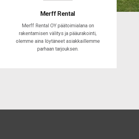
0
Merff Rental
Merff Rental OY päätoimialana on
1
rakentamisen välitys ja pääurakointi,
olemme aina löytäneet asiakkaillemme
2
parhaan tarjouksen.
0
3
1
4
2
5