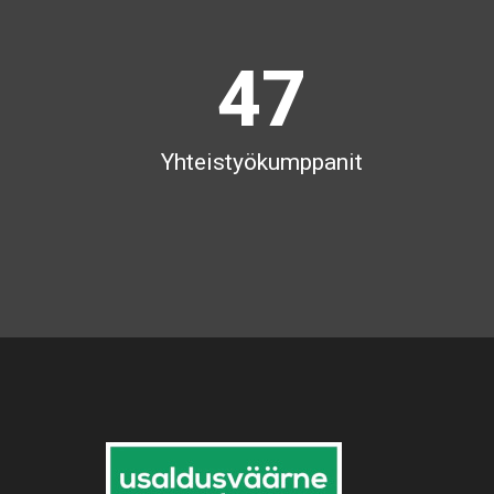
3
6
4
7
Yhteistyökumppanit