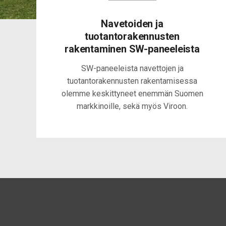
0
Navetoiden ja
tuotantorakennusten
0
1
rakentaminen SW-paneeleista
SW-paneeleista navettojen ja
1
2
tuotantorakennusten rakentamisessa
olemme keskittyneet enemmän Suomen
markkinoille, sekä myös Viroon.
2
3
3
4
4
5