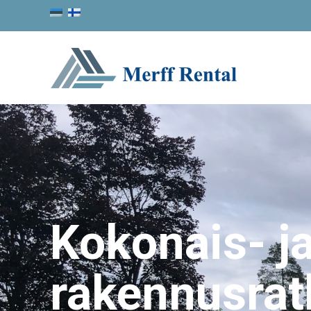
Kokonais- j
rakennusrat