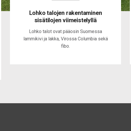
Lohko talojen rakentaminen
sisätilojen viimeistelyllä
Lohko talot ovat pääosin Suomessa
lammikivi ja lakka, Virossa Columbia sekä
fibo.
0
1
2
0
0