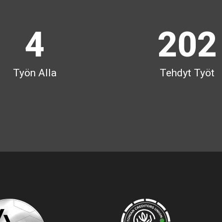
3
1
1
4
2
0
2
Työn Alla
Tehdyt Työt