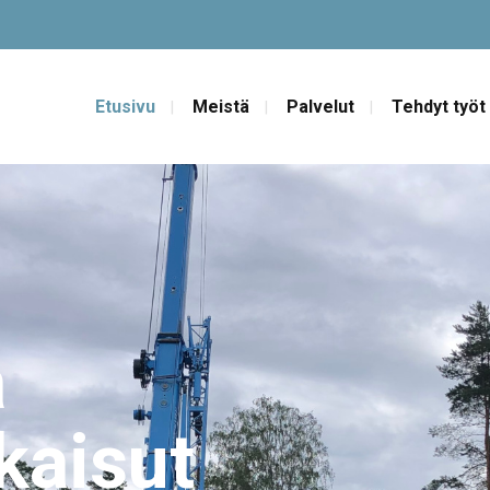
Etusivu
Meistä
Palvelut
Tehdyt työt
a
kaisut