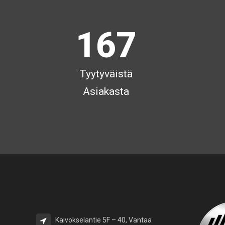
0
5
6
1
6
7
Tyytyväistä
Asiakasta
Kaivokselantie 5F – 40, Vantaa