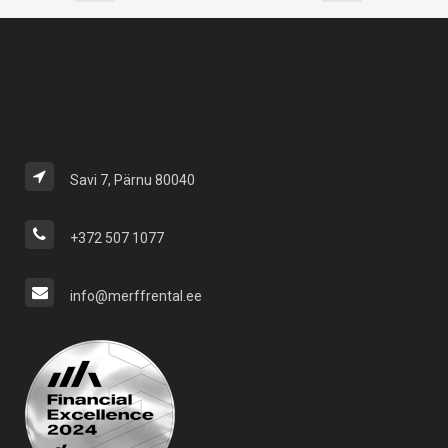
Savi 7, Pärnu 80040
+372 507 1077
info@merffrental.ee