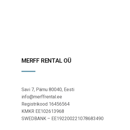
MERFF RENTAL OÜ
Savi 7, Pärnu 80040, Eesti
info@merffrental.ee
Registrikood 16456564
KMKR EE102613968
SWEDBANK – EE192200221078683490