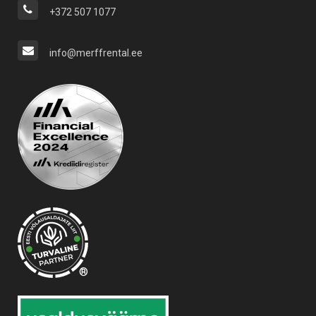
+372 507 1077
info@merffrental.ee
®